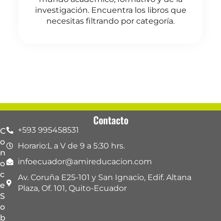
investigación. Encuentra los libros que
necesitas filtrando por categoría.
Contacto
+593 995458531
C
o
Horario:L a V de 9 a 5:30 hrs.
n
infoecuador@amireducacion.com
o
c
Av. Coruña E25-101 y San Ignacio, Edif. Altana
e
Plaza, Of. 101, Quito-Ecuador
S
o
b