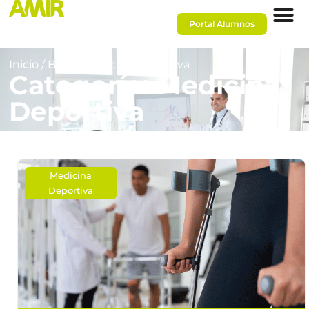
Portal Alumnos
Inicio
/
Blog
/ Medicina Deportiva
Categoría: Medicina
Deportiva
Medicina
Deportiva