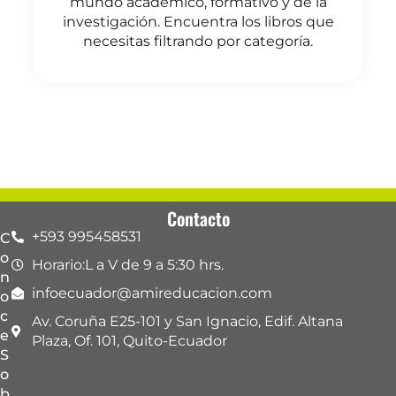
mundo académico, formativo y de la
investigación. Encuentra los libros que
necesitas filtrando por categoría.
Contacto
+593 995458531
C
o
Horario:L a V de 9 a 5:30 hrs.
n
infoecuador@amireducacion.com
o
c
Av. Coruña E25-101 y San Ignacio, Edif. Altana
e
Plaza, Of. 101, Quito-Ecuador
S
o
b