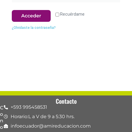
Recuérdame
Acceder
¿Olvidaste la contraseña?
Contacto
+593 995458531
C
o
Horario:L a V de 9 a 5:30 hrs.
n
infoecuador@amireducacion.com
o