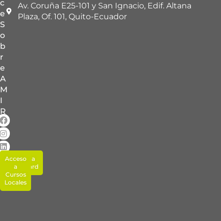
c
Av. Coruña E25-101 y San Ignacio, Edif. Altana
e
Plaza, Of. 101, Quito-Ecuador
S
o
b
r
e
A
M
I
R
Acceso
Acceso a
Blackboard
a
Cursos
Locales