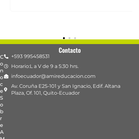
Contacto
+593 995458531
C
o
Horario:L a V de 9 a 5:30 hrs.
n
infoecuador@amireducacion.com
o
c
Av. Coruña E25-101 y San Ignacio, Edif. Altana
e
Plaza, Of. 101, Quito-Ecuador
S
o
b
r
e
A
M