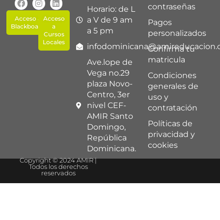
contraseñas
Horario: de L
Acceso a
Acceso
a V de 9 am
Pagos
Blackboard
a
a 5 pm
personalizados
Cursos
Locales
infodominicana@amireducacion
Confirma tu
matricula
Ave.lope de
Vega no.29
Condiciones
plaza Novo-
generales de
Centro, 3er
uso y
nivel CEF-
contratación
AMIR Santo
Políticas de
Domingo,
privacidad y
República
cookies
Dominicana.
Copyright © 2024 AMIR |
Todos los derechos
reservados