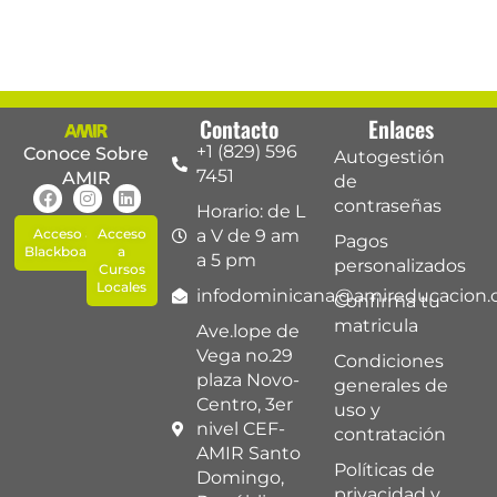
Contacto
Enlaces
+1 (829) 596
Conoce Sobre
Autogestión
7451
AMIR
de
contraseñas
Horario: de L
Acceso a
Acceso
a V de 9 am
Pagos
Blackboard
a
a 5 pm
personalizados
Cursos
Locales
infodominicana@amireducacion
Confirma tu
matricula
Ave.lope de
Vega no.29
Condiciones
plaza Novo-
generales de
Centro, 3er
uso y
nivel CEF-
contratación
AMIR Santo
Políticas de
Domingo,
privacidad y