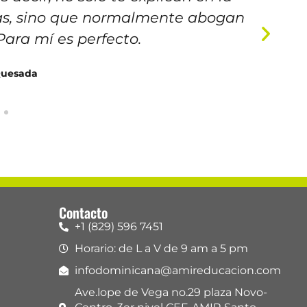
ias, sino que normalmente abogan
m
 Para mí es perfecto.
Quesada
Contacto
+1 (829) 596 7451
Horario: de L a V de 9 am a 5 pm
infodominicana@amireducacion.com
Ave.lope de Vega no.29 plaza Novo-