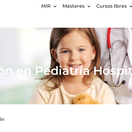
MIR
Másteres
Cursos libres
ón en Pediatría Hospita
de