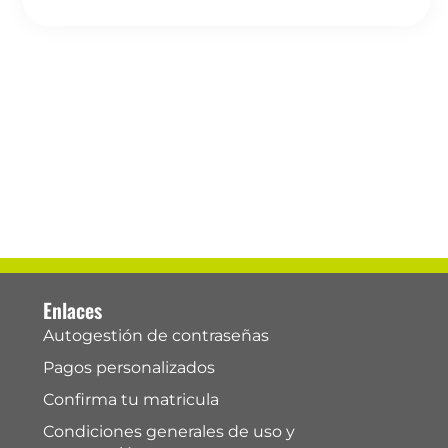
uy provechosa, se logra traer a tierra tod
Dra. Gabriela Pineda
Enlaces
Autogestión de contraseñas
Pagos personalizados
Confirma tu matricula
Condiciones generales de uso y