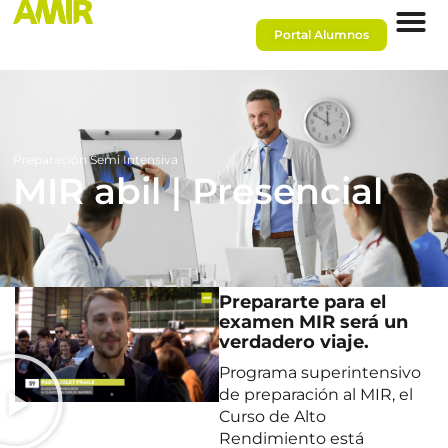
Portal Alumnos
Preparación Semi Intensiva
MIR abil | Presencial
Prepararte para el
examen MIR será un
verdadero viaje.
Programa superintensivo
de preparación al MIR, el
Curso de Alto
Rendimiento está