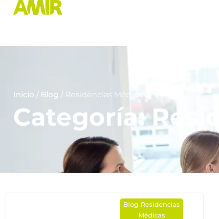
Inicio
/
Blog
/ Residencias Médicas
Categoría: Resi
Blog
-
Residencias
Médicas