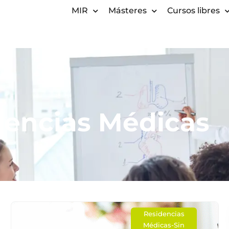
MIR
Másteres
Cursos libres
dencias Médicas
Residencias
Médicas
-
Sin