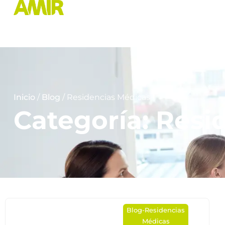
Inicio
/
Blog
/ Residencias Médicas
Categoría: Resi
Blog
-
Residencias
Médicas