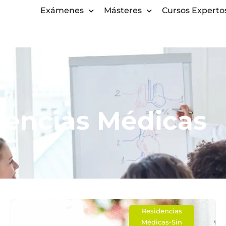
Exámenes
Másteres
Cursos Experto
dencias Médicas
Residencias
Médicas
-
Sin