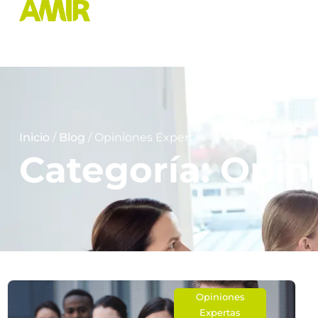
Inicio
/
Blog
/ Opiniones Expertas
Categoría: Opin
Opiniones
Expertas