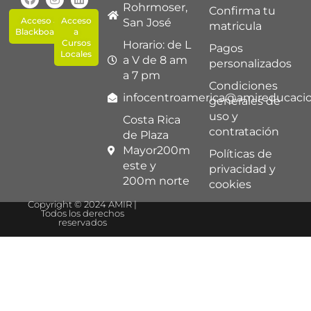
Rohrmoser,
Confirma tu
Acceso a
Acceso
San José
matricula
Blackboard
a
Cursos
Horario: de L
Pagos
Locales
a V de 8 am
personalizados
a 7 pm
Condiciones
infocentroamerica@amireducaci
generales de
uso y
Costa Rica
contratación
de Plaza
Mayor200m
Políticas de
este y
privacidad y
200m norte
cookies
Copyright © 2024 AMIR |
Todos los derechos
reservados