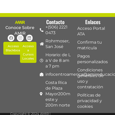
Contacto
Enlaces
+(506) 2221
Conoce Sobre
Acceso Portal
0473
AMIR
ATA
Rohrmoser,
Confirma tu
Acceso a
Acceso
San José
matricula
Blackboard
a
Cursos
Horario: de L
Pagos
Locales
a V de 8 am
personalizados
a 7 pm
Condiciones
infocentroamerica@amireducaci
generales de
uso y
Costa Rica
contratación
de Plaza
Mayor200m
Políticas de
este y
privacidad y
200m norte
cookies
Copyright © 2024 AMIR |