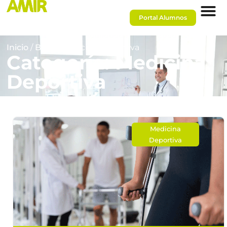
Portal Alumnos
Inicio
/
Blog
/ Medicina Deportiva
Categoría: Medicina
Deportiva
Medicina
Deportiva