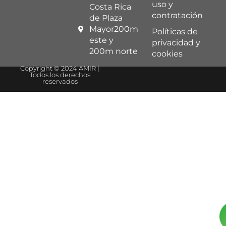
uso y
Costa Rica
contratación
de Plaza
Mayor200m
Políticas de
este y
privacidad y
200m norte
cookies
Copyright © 2024 AMIR |
Todos los derechos
reservados