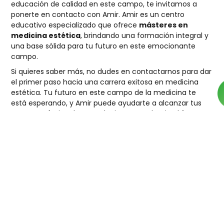
educación de calidad en este campo, te invitamos a
ponerte en contacto con
Amir
. Amir es un centro
educativo especializado que ofrece
másteres en
medicina estética
, brindando una formación integral y
una base sólida para tu futuro en este emocionante
campo.
Si quieres saber más, no dudes en contactarnos para dar
el primer paso hacia una carrera exitosa en
medicina
estética
. Tu futuro en este campo de la medicina te
está esperando, y Amir puede ayudarte a alcanzar tus
metas profesionales. ¡Da el primer paso hacia el futuro
que siempre quisiste ahora! ¡Comienza a comprender
más sobre medicina estética para estudiantes y
profesionales!
Anterior
Siguiente
Suscríbete a Nuestro Newsletter
¿Doctor interesado en ofertas, consejos de