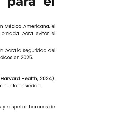
s para el
ón Médica Americana
, el
jornada para evitar el
én para la seguridad del
édicos en 2025
.
(Harvard Health, 2024)
.
inuir la ansiedad.
 y respetar horarios de