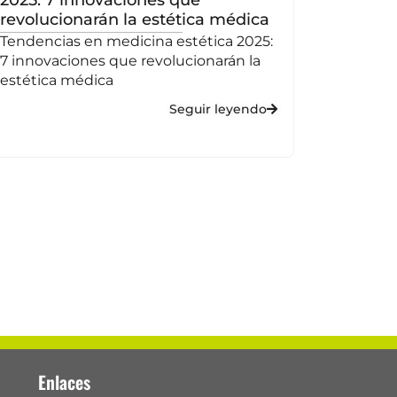
revolucionarán la estética médica
para to
Tendencias en medicina estética 2025:
Cómo ele
7 innovaciones que revolucionarán la
7 estrat
estética médica
mejor
Seguir leyendo
Enlaces