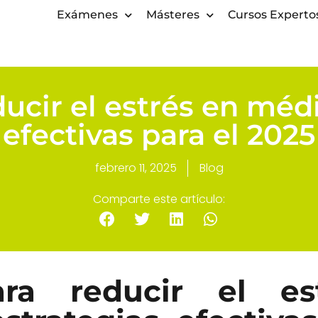
Exámenes
Másteres
Cursos Experto
ucir el estrés en médi
efectivas para el 2025
febrero 11, 2025
Blog
Comparte este artículo:
ara reducir el es