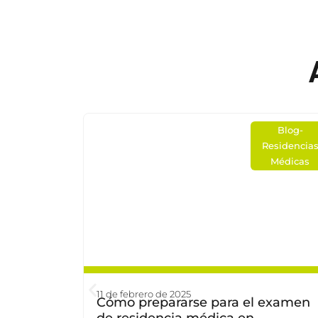
Medicina
Blog
-
Estética
Residencia
Médicas
11 de febrero de 2025
 la
Cómo prepararse para el examen
es para
de residencia médica en