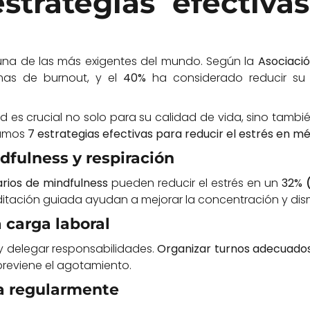
strategias efectiva
 una de las más exigentes del mundo. Según la
Asociaci
mas de burnout, y el
40%
ha considerado reducir su 
lud es crucial no solo para su calidad de vida, sino tambi
tamos
7 estrategias efectivas para reducir el estrés en m
ndfulness y respiración
arios de mindfulness
pueden reducir el estrés en un
32%
ditación guiada ayudan a mejorar la concentración y dism
a carga laboral
y delegar responsabilidades.
Organizar turnos adecuados
previene el agotamiento.
ica regularmente