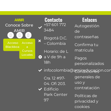
Contacto
Enlaces
+57 601 772
Conoce Sobre
Autogestión
3484
AMIR
de
contraseñas
Bogotá D.C.
Acceso a
Acceso
– Colombia
Confirma tu
Blackboard
a
matricula
Cursos
Horario: de L
Locales
a V de 9h a
Pagos
18h
personalizados
infocolombia@amireducacion.co
Condiciones
generales de
Cra. 12 #97-
uso y
04. Ofi 203.
contratación
Edificio
Park Center
Políticas de
97
privacidad y
cookies