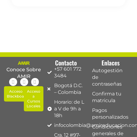
Contacto
Enlaces
+57 601 772
Conoce Sobre
Autogestión
3484
AMIR
de
contraseñas
Bogotá D.C.
Acceso a
Acceso
– Colombia
Confirma tu
Blackboard
a
matricula
Cursos
Horario: de L
Locales
a V de 9h a
Pagos
18h
personalizados
infocolombia@amireducacion.co
Condiciones
generales de
Cra. 12 #97-