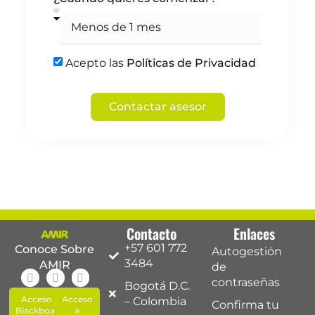
Acepto las
Políticas de Privacidad
Contactar asesor
Contacto
Enlaces
+57 601 772
Conoce Sobre
Autogestión
3484
AMIR
de
contraseñas
Bogotá D.C.
Acceso a
Acceso
– Colombia
Confirma tu
Blackboard
a