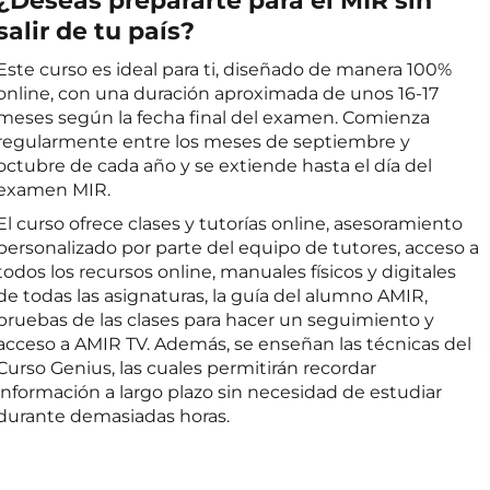
¿Deseas prepararte para el MIR sin
salir de tu país?
Este curso es ideal para ti, diseñado de manera 100%
online, con una duración aproximada de unos 16-17
meses según la fecha final del examen. Comienza
regularmente entre los meses de septiembre y
octubre de cada año y se extiende hasta el día del
examen MIR.
El curso ofrece clases y tutorías online, asesoramiento
personalizado por parte del equipo de tutores, acceso a
todos los recursos online, manuales físicos y digitales
de todas las asignaturas, la guía del alumno AMIR,
pruebas de las clases para hacer un seguimiento y
acceso a AMIR TV. Además, se enseñan las técnicas del
Curso Genius, las cuales permitirán recordar
información a largo plazo sin necesidad de estudiar
durante demasiadas horas.