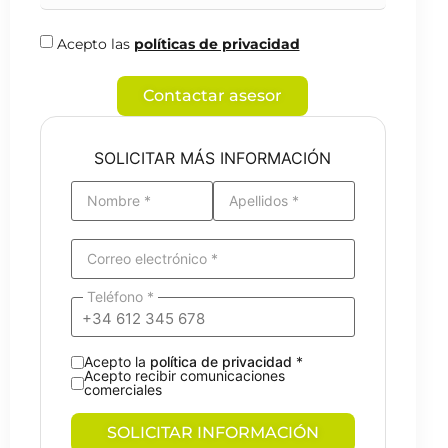
Acepto las
políticas de privacidad
Contactar asesor
SOLICITAR MÁS INFORMACIÓN
Nombre *
Apellidos *
Correo electrónico *
El MIR te exige ser constante y AMIR p
Teléfono *
herramientas para que sigas el camino. 
para resumir tant
Acepto la
política de privacidad
*
Acepto recibir comunicaciones
comerciales
Ignacio Fernán
SOLICITAR INFORMACIÓN