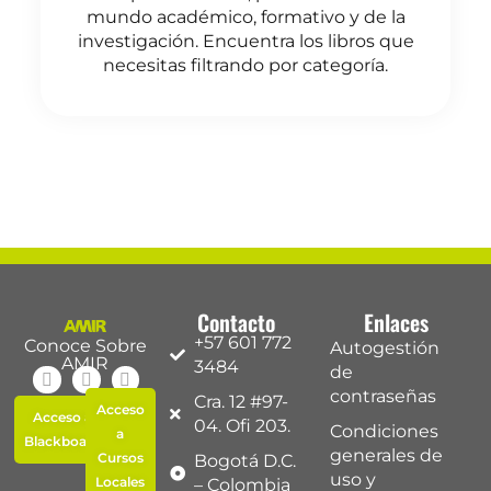
mundo académico, formativo y de la
investigación. Encuentra los libros que
necesitas filtrando por categoría.
Contacto
Enlaces
+57 601 772
Conoce Sobre
Autogestión
AMIR
3484
de
contraseñas
Cra. 12 #97-
Acceso
Acceso a
04. Ofi 203.
Condiciones
a
Blackboard
generales de
Cursos
Bogotá D.C.
uso y
Locales
– Colombia