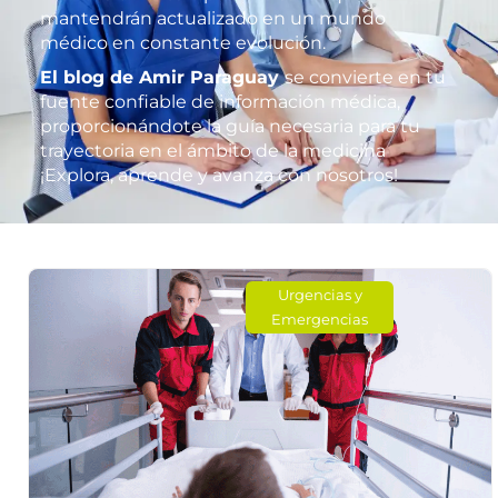
mantendrán actualizado en un mundo
médico en constante evolución.
El blog de Amir Paraguay
se convierte en tu
fuente confiable de información médica,
proporcionándote la guía necesaria para tu
trayectoria en el ámbito de la medicina
¡Explora, aprende y avanza con nosotros!
Urgencias y
Emergencias