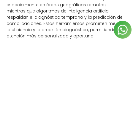
especialmente en áreas geográficas remotas,
mientras que algoritmos de inteligencia artificial
respaldan el diagnóstico temprano y la predicción de
complicaciones. Estas herramientas prometen mejorar
la eficiencia y la precisión diagnóstica, permitiendo una
atención más personalizada y oportuna.
Educación Continua:
Fortaleciendo la
Competencia Clínica
La formación continua es esencial para mantenerse al
día con los desarrollos en patología respiratoria
pediátrica. La participación en cursos, congresos y la
revisión constante de la literatura científica garantizan
que los profesionales de la salud estén equipados con
el conocimiento más reciente. La pediatría respiratoria
es dinámica, y la capacitación continua es clave para
ofrecer la mejor atención posible a los pacientes más