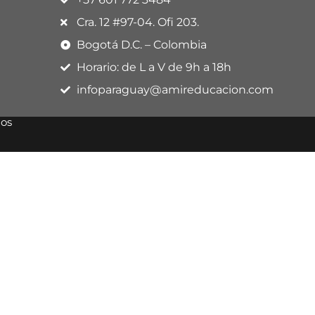
Cra. 12 #97-04. Ofi 203.
Bogotá D.C. – Colombia
Horario: de L a V de 9h a 18h
infoparaguay@amireducacion.com
dos