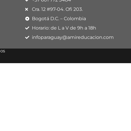
Cra. 12 #97-04. Ofi 203.
Bogotá D.C. – Colombia
Horario: de L a V de 9h a 18h
infoparaguay@amireducacion.com
dos