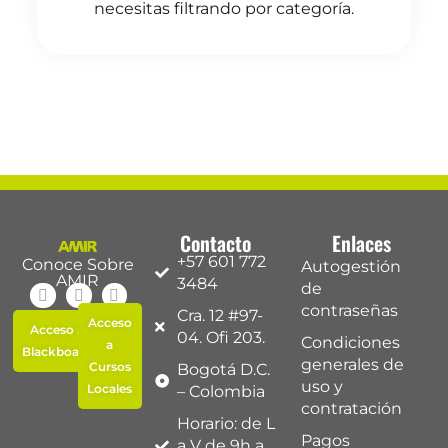
necesitas filtrando por categoría.
Contacto
Enlaces
+57 601 772
Conoce Sobre
Autogestión
AMIR
3484
de
contraseñas
Cra. 12 #97-
Acceso
Acceso a
04. Ofi 203.
Condiciones
a
Blackboard
generales de
Cursos
Bogotá D.C.
uso y
Locales
– Colombia
contratación
Horario: de L
Pagos
a V de 9h a