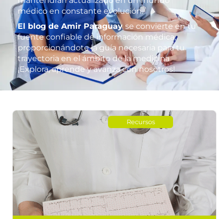
mantendrán actualizado en un mundo
médico en constante evolución.
El blog de Amir Paraguay
se convierte en tu
fuente confiable de información médica,
proporcionándote la guía necesaria para tu
trayectoria en el ámbito de la medicina
¡Explora, aprende y avanza con nosotros!
Recursos