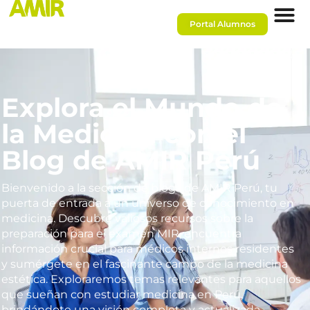
Portal Alumnos
Explora el Mundo de
la Medicina con el
Blog de AMIR Perú
Bienvenido a la sección de blogs de AMIR Perú, tu
puerta de entrada a un universo de conocimiento en
medicina. Descubre valiosos recursos sobre la
preparación para el examen MIR, encuentra
información crucial para médicos internos residentes
y sumérgete en el fascinante campo de la medicina
estética. Exploraremos temas relevantes para aquellos
que sueñan con estudiar medicina en Perú,
brindándote una visión completa y actualizada.