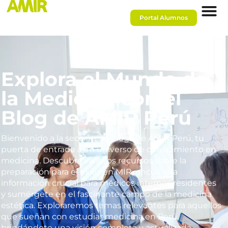
Portal Alumnos
Explora el Mundo de
la Medicina con el
Blog de AMIR Perú
Bienvenido a la sección de blogs de AMIR Perú, tu
puerta de entrada a un universo de conocimiento en
medicina. Descubre valiosos recursos sobre la
preparación para el examen MIR, encuentra
información crucial para médicos internos residentes
y sumérgete en el fascinante campo de la medicina
estética. Exploraremos temas relevantes para aquellos
que sueñan con estudiar medicina en Perú,
brindándote una visión completa y actualizada.