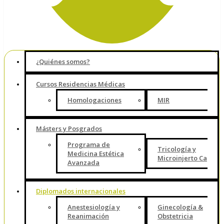
¿Quiénes somos?
Cursos Residencias Médicas
Homologaciones
MIR
Másters y Posgrados
Programa de
Tricología y
Medicina Estética
Microinjerto Capilar
Avanzada
Diplomados internacionales
Anestesiología y
Ginecología &
Reanimación
Obstetricia