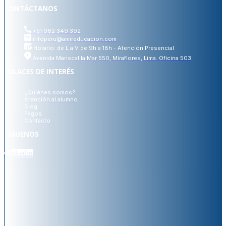
CONTÁCTANOS
+51 962 349 392
infoperu@amireducacion.com
Horario: de L a V de 9h a 18h - Atención Presencial
Avenida Mariscal la Mar 550, Miraflores, Lima. Oficina 503
ENLACES DE INTERÉS
¿Quiénes somos?
Atención al alumno
Blog
Pagos
Contacto
SÍGUENOS
Linkedin