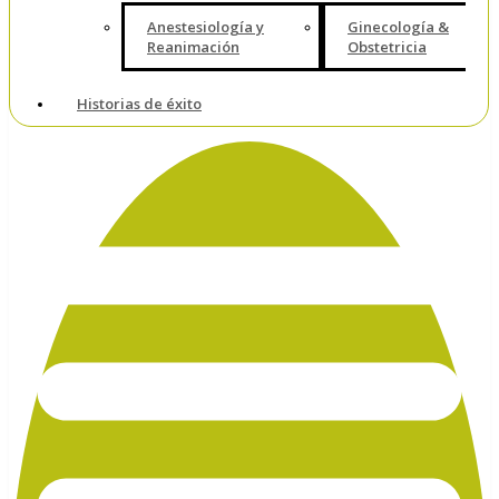
Anestesiología y
Ginecología &
Reanimación
Obstetricia
Historias de éxito