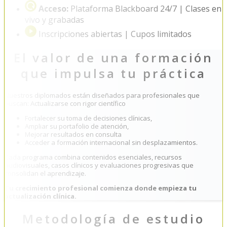
Acceso:
Plataforma Blackboard 24/7 | Clases en
vivo y grabadas
Inscripciones abiertas | Cupos limitados
El valor de una formación
que impulsa tu práctica
Nuestros diplomados están diseñados para profesionales que
buscan: Actualizarse con rigor científico
Fortalecer su toma de decisiones clínicas,
Ampliar su portafolio de atención,
Mejorar resultados en consulta
Acceder a formación internacional sin desplazamientos.
Cada programa combina contenidos esenciales, recursos
audiovisuales, casos clínicos y evaluaciones progresivas que
consolidan el aprendizaje.
Tu crecimiento profesional comienza donde empieza tu
actualización clínica.
Metodología de estudio