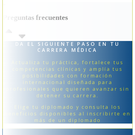
Preguntas frecuentes
DA EL SIGUIENTE PASO EN TU
CARRERA MÉDICA
Actualiza tu práctica, fortalece tus
competencias clínicas y amplía tus
posibilidades con formación
internacional diseñada para
profesionales que quieren avanzar sin
detener su carrera.
Elige tu diplomado y consulta los
beneficios disponibles al inscribirte en
más de un diplomado