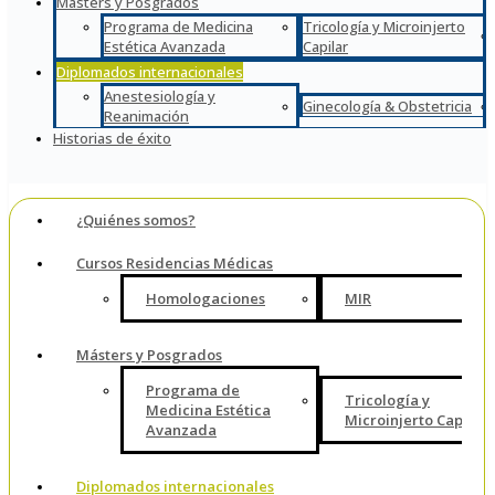
Másters y Posgrados
Programa de Medicina
Tricología y Microinjerto
Estética Avanzada
Capilar
Diplomados internacionales
Anestesiología y
Ginecología & Obstetricia
Reanimación
Historias de éxito
¿Quiénes somos?
Cursos Residencias Médicas
Homologaciones
MIR
Másters y Posgrados
Programa de
Tricología y
Medicina Estética
Microinjerto Capilar
Avanzada
Diplomados internacionales