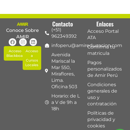
Contacto
Enlaces
(+51)
Conoce Sobre
Acceso Portal
962349392
AMIR
ATA
infoperu@amireducacion.com
Confirma tu
Acceso a
Acceso
matricula
Avenida
Blackboard
a
Cursos
Mariscal la
Pagos
Locales
Mar 550,
personalizados
Miraflores,
de Amir Perú
Lima.
Condiciones
Oficina 503
generales de
Horario: de L
uso y
a V de 9h a
contratación
18h
Políticas de
privacidad y
cookies