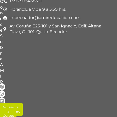
+593 995458531
C
o
Horario:L a V de 9 a 5:30 hrs.
n
infoecuador@amireducacion.com
o
c
Av. Coruña E25-101 y San Ignacio, Edif. Altana
e
Plaza, Of. 101, Quito-Ecuador
S
o
b
r
e
A
M
I
R
Acceso
Acceso a
Blackboard
a
Cursos