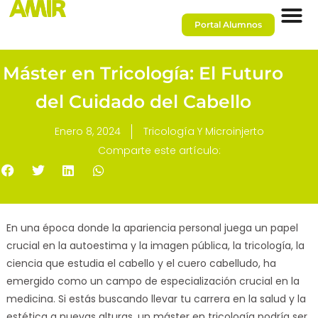
Portal Alumnos
Máster en Tricología: El Futuro
del Cuidado del Cabello
Enero 8, 2024
Tricología Y Microinjerto
Comparte este artículo:
En una época donde la apariencia personal juega un papel
crucial en la autoestima y la imagen pública, la tricología, la
ciencia que estudia el cabello y el cuero cabelludo, ha
emergido como un campo de especialización crucial en la
medicina. Si estás buscando llevar tu carrera en la salud y la
estética a nuevas alturas, un
máster en tricología
podría ser