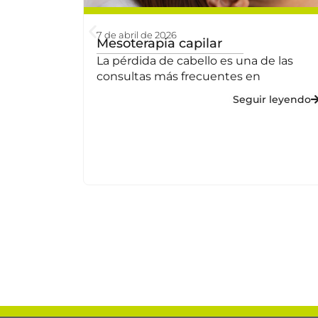
7 de abril de 2026
Mesoterapia capilar
clínica
La pérdida de cabello es una de las
consultas más frecuentes en
Seguir leyendo
lta sigue
s
 leyendo