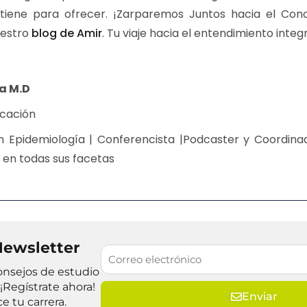
 tiene para ofrecer. ¡Zarparemos Juntos hacia el Co
uestro
blog de Amir
. Tu viaje hacia el entendimiento integ
a M.D
ucación
en Epidemiología | Conferencista |Podcaster y Coordin
en todas sus facetas
Newsletter
onsejos de estudio
¡Regístrate ahora!
Enviar
 tu carrera.