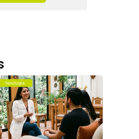
s
Sexología