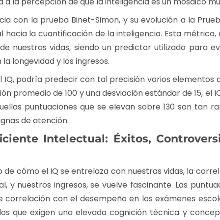
a a la percepción de que la inteligencia es un mosaico mul
encia con la prueba Binet-Simon, y su evolución a la Pru
cia la cuantificación de la inteligencia. Esta métrica, el
e nuestras vidas, siendo un predictor utilizado para ev
a longevidad y los ingresos.
 IQ, podría predecir con tal precisión varios elementos de
ón promedio de 100 y una desviación estándar de 15, el
quellas puntuaciones que se elevan sobre 130 son tan r
gnas de atención.
iciente Intelectual: Éxitos, Controver
de cómo el IQ se entrelaza con nuestras vidas, la correl
l, y nuestros ingresos, se vuelve fascinante. Las puntua
e correlación con el desempeño en los exámenes escol
los que exigen una elevada cognición técnica y concept