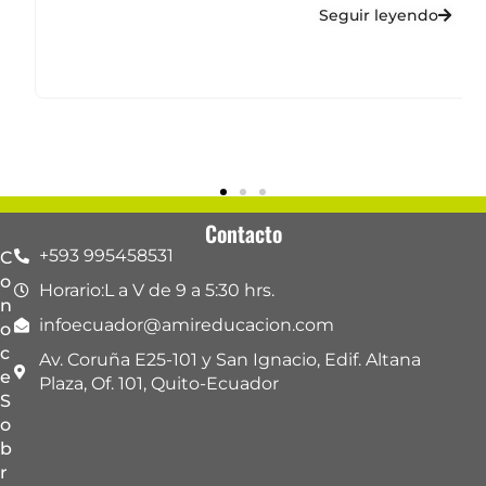
Seguir leyendo
Contacto
+593 995458531
C
o
Horario:L a V de 9 a 5:30 hrs.
n
infoecuador@amireducacion.com
o
c
Av. Coruña E25-101 y San Ignacio, Edif. Altana
e
Plaza, Of. 101, Quito-Ecuador
S
o
b
r