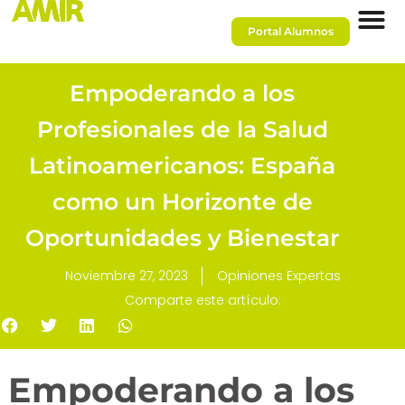
Portal Alumnos
Empoderando a los
Profesionales de la Salud
Latinoamericanos: España
como un Horizonte de
Oportunidades y Bienestar
Noviembre 27, 2023
Opiniones Expertas
Comparte este artículo:
Empoderando a los