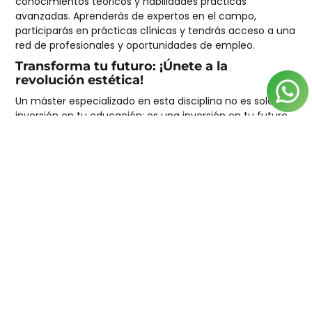
conocimientos teóricos y habilidades prácticas
avanzadas. Aprenderás de expertos en el campo,
participarás en prácticas clínicas y tendrás acceso a una
red de profesionales y oportunidades de empleo.
Transforma tu futuro: ¡Únete a la
revolución estética!
Un máster especializado en esta disciplina no es solo una
inversión en tu educación; es una inversión en tu futuro.
Con el creciente interés en procedimientos estéticos y la
constante innovación en el campo, nunca ha habido un
mejor momento para dar este paso.
Este máster especializado enriquecerá tus
conocimientos, y te brindará acceso a una red de
profesionales apasionados por la medicina estética. Al
sumergirte en el programa integral, adquirirás
habilidades técnicas avanzadas, y te conectarás con
expertos y colegas que comparten tu entusiasmo. Este
camino formativo te proporcionará las herramientas
necesarias para destacar en un campo en constante
evolución.