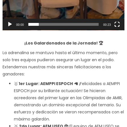
00:00
00:23
¡Los Galardonados de la Jornada! 🏆
La adrenalina se mantuvo hasta el último momento, pero
solo tres equipos pudieron asegurar un lugar en el podio.
Extendemos nuestras más sinceras felicitaciones a los
ganadores:
🥇
1er Lugar: AEMPPI ESPOCH
🦙 ¡Felicidades a AEMPPI
ESPOCH por su brillante actuación! Se hicieron
acreedores del primer lugar en las Olimpiadas de AMIR,
demostrando un dominio excepcional del temario. Su
esfuerzo y dedicación se vieron recompensados con el
máximo galardón.
🥈
2do Lugar: AEM USFQ
🐉 El equipo de AEM USFQ se