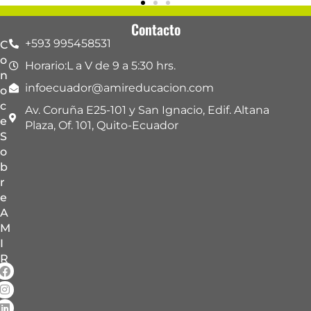
Contacto
+593 995458531
C
o
Horario:L a V de 9 a 5:30 hrs.
n
infoecuador@amireducacion.com
o
c
Av. Coruña E25-101 y San Ignacio, Edif. Altana
e
Plaza, Of. 101, Quito-Ecuador
S
o
b
r
e
A
M
I
R