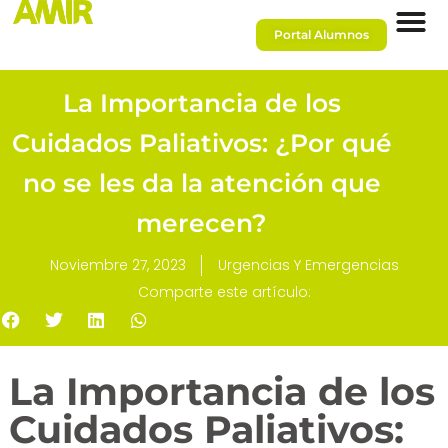
Portal Alumnos
La Importancia de los
Cuidados Paliativos: ¿Por qué
no se les da la atención que
merecen?
Noviembre 27, 2023
Urgencias Y Emergencias
Comparte este artículo:
La Importancia de los
Cuidados Paliativos: