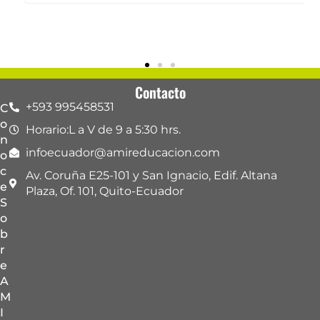
Contacto
+593 995458531
C
o
Horario:L a V de 9 a 5:30 hrs.
n
infoecuador@amireducacion.com
o
c
Av. Coruña E25-101 y San Ignacio, Edif. Altana
e
Plaza, Of. 101, Quito-Ecuador
S
o
b
r
e
A
M
I