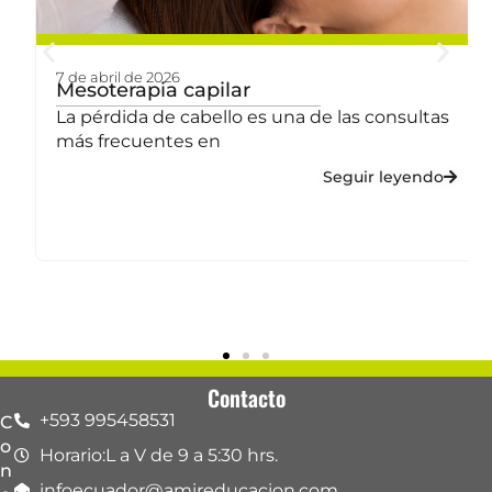
7 de abril de 2026
a
Mesoterapia capilar
La pérdida de cabello es una de las consultas
más frecuentes en
Seguir leyendo
Contacto
+593 995458531
C
o
Horario:L a V de 9 a 5:30 hrs.
n
infoecuador@amireducacion.com