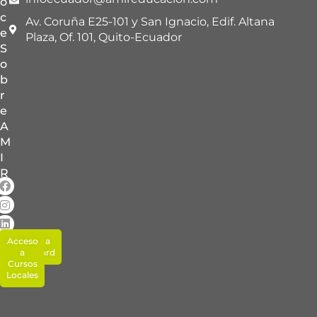
o
c
Av. Coruña E25-101 y San Ignacio, Edif. Altana
e
Plaza, Of. 101, Quito-Ecuador
S
o
b
r
e
A
M
I
R
Acceso
Acceso a
Blackboard
a
Cursos
Locales