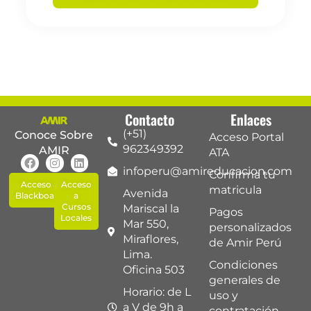
Contacto
Enlaces
(+51)
Conoce Sobre
Acceso Portal
962349392
AMIR
ATA
infoperu@amireducacion.com
Confirma tu
Acceso a
Acceso
matricula
Avenida
Blackboard
a
Cursos
Mariscal la
Pagos
Locales
Mar 550,
personalizados
Miraflores,
de Amir Perú
Lima.
Condiciones
Oficina 503
generales de
Horario: de L
uso y
a V de 9h a
contratación