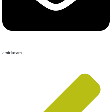
amirlatam