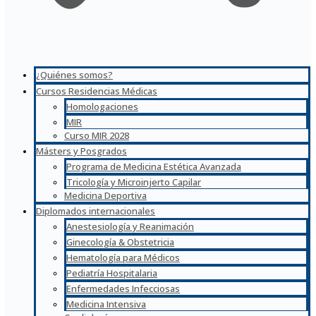
¿Quiénes somos?
Cursos Residencias Médicas
Homologaciones
MIR
Curso MIR 2028
Másters y Posgrados
Programa de Medicina Estética Avanzada
Tricología y Microinjerto Capilar
Medicina Deportiva
Diplomados internacionales
Anestesiología y Reanimación
Ginecología & Obstetricia
Hematología para Médicos
Pediatría Hospitalaria
Enfermedades Infecciosas
Medicina Intensiva