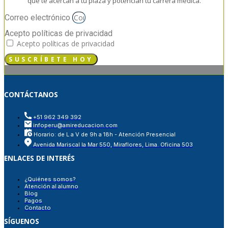
que te acercan a tu plaza y potencian tu carrera médica.
Correo electrónico
Acepto políticas de privacidad
Acepto políticas de privacidad
SUSCRÍBETE HOY
CONTÁCTANOS
+51 962 349 392
infoperu@amireducacion.com
Horario: de L a V de 9h a 18h - Atención Presencial
Avenida Mariscal la Mar 550, Miraflores, Lima. Oficina 503
ENLACES DE INTERÉS
¿Quiénes somos?
Atención al alumno
Blog
Pagos
Contacto
SÍGUENOS