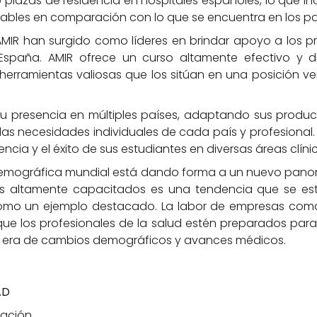
 plazas de residencia en hospitales españoles, lo que i
ables en comparación con lo que se encuentra en los pa
MIR han surgido como líderes en brindar apoyo a los pr
spaña. AMIR ofrece un curso altamente efectivo y di
herramientas valiosas que los sitúan en una posición ve
u presencia en múltiples países, adaptando sus produc
 y las necesidades individuales de cada país y profesional
ia y el éxito de sus estudiantes en diversas áreas clínic
demográfica mundial está dando forma a un nuevo pano
es altamente capacitados es una tendencia que se es
como un ejemplo destacado. La labor de empresas como
r que los profesionales de la salud estén preparados para
 era de cambios demográficos y avances médicos.
.D
cación