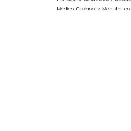
Médico Cirujano y Magister en
Colombia | Apasionado por el 
Anterior
Suscríbete a Nuestro
Newsletter
¿Doctor interesado en ofertas, co
estudio y contenido médico de ca
¡Regístrate ahora! Mantente actua
enriquece tu carrera.
Comparte este artículo: