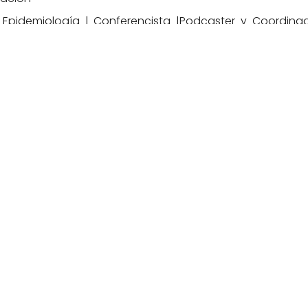
 Epidemiología | Conferencista |Podcaster y Coordin
Humanismo en todas sus facetas
nsejos de
lidad?
lizado y