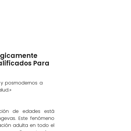
ógicamente
lificados Para
s y posmodernos a
lud.»
ución de edades está
ngevas. Este fenómeno
ción adulta en todo el