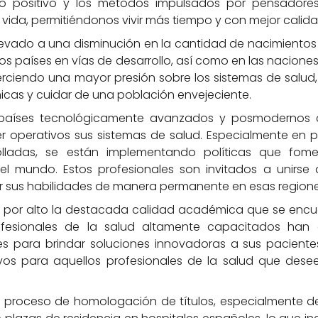
to positivo y los métodos impulsados por pensador
ida, permitiéndonos vivir más tiempo y con mejor calida
llevado a una disminución en la cantidad de nacimientos
los países en vías de desarrollo, así como en las naciones
erciendo una mayor presión sobre los sistemas de salud,
icas y cuidar de una población envejeciente.
s países tecnológicamente avanzados y posmodernos a
r operativos sus sistemas de salud. Especialmente en 
olladas, se están implementando políticas que fom
el mundo. Estos profesionales son invitados a unirse 
er sus habilidades de manera permanente en esas regione
r por alto la destacada calidad académica que se encu
rofesionales de la salud altamente capacitados ha
es para brindar soluciones innovadoras a sus pacient
ivos para aquellos profesionales de la salud que dese
 su proceso de homologación de títulos, especialmente