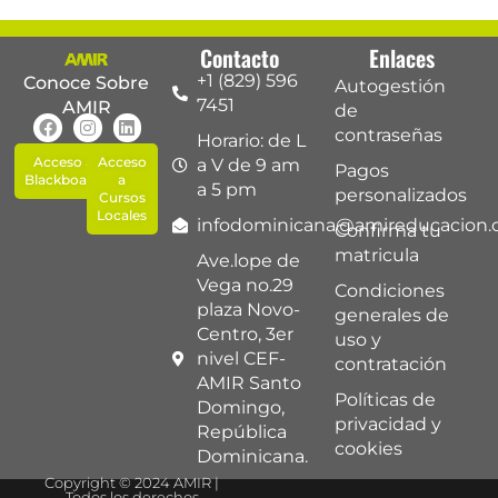
Contacto
Enlaces
+1 (829) 596
Conoce Sobre
Autogestión
7451
AMIR
de
contraseñas
Horario: de L
Acceso a
Acceso
a V de 9 am
Pagos
Blackboard
a
a 5 pm
personalizados
Cursos
Locales
infodominicana@amireducacion
Confirma tu
matricula
Ave.lope de
Vega no.29
Condiciones
plaza Novo-
generales de
Centro, 3er
uso y
nivel CEF-
contratación
AMIR Santo
Políticas de
Domingo,
privacidad y
República
cookies
Dominicana.
Copyright © 2024 AMIR |
Todos los derechos