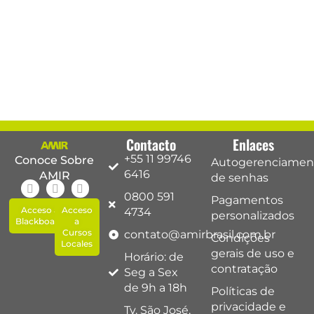
Contacto
Enlaces
+55 11 99746
Conoce Sobre
Autogerenciamen
6416
AMIR
de senhas
0800 591
Pagamentos
Acceso a
Acceso
4734
personalizados
Blackboard
a
Cursos
contato@amirbrasil.com.br
Condições
Locales
gerais de uso e
Horário: de
contratação
Seg a Sex
de 9h a 18h
Políticas de
privacidade e
Tv. São José,