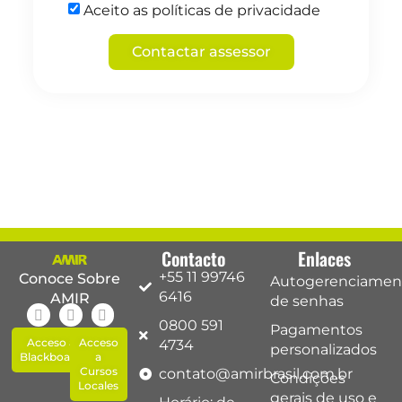
Aceito as políticas de privacidade
Contactar assessor
Contacto
Enlaces
+55 11 99746
Conoce Sobre
Autogerenciamen
6416
AMIR
de senhas
0800 591
Pagamentos
Acceso a
Acceso
4734
personalizados
Blackboard
a
Cursos
contato@amirbrasil.com.br
Condições
Locales
gerais de uso e