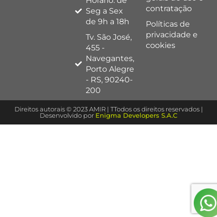
Horário: de
contratação
Seg a Sex
de 9h a 18h
Políticas de
privacidade e
Tv. São José,
cookies
455 -
Navegantes,
Porto Alegre
- RS, 90240-
200
Direitos autorais © 2023 AMIR | TTodos os direitos reservados |
Desenvolvido por
Enigma Developers S.A.C