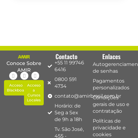
Contacto
Enlaces
+55 11 99746
Conoce Sobre
Autogerenciamen
6416
AMIR
de senhas
0800 591
Pagamentos
Acceso a
Acceso
4734
personalizados
Blackboard
a
Cursos
contato@amirbrasil.com.br
Condições
Locales
gerais de uso e
Horário: de
contratação
Seg a Sex
de 9h a 18h
Políticas de
privacidade e
Tv. São José,
cookies
455 -