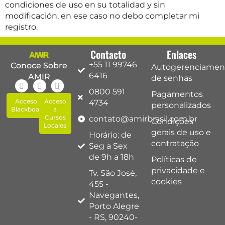
condiciones de uso en su totalidad y sin
modificación, en ese caso no debo completar mi
registro.
Contacto
Enlaces
+55 11 99746
Conoce Sobre
Autogerenciamen
6416
AMIR
de senhas
0800 591
Pagamentos
Acceso a
Acceso
4734
personalizados
Blackboard
a
Cursos
contato@amirbrasil.com.br
Condições
Locales
gerais de uso e
Horário: de
contratação
Seg a Sex
de 9h a 18h
Políticas de
privacidade e
Tv. São José,
cookies
455 -
Navegantes,
Porto Alegre
- RS, 90240-