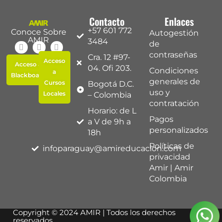
Contacto
Enlaces
+57 601 772
Conoce Sobre
Autogestión
AMIR
3484
de
contraseñas
Cra. 12 #97-
Acceso
Acceso a
04. Ofi 203.
Condiciones
a
Blackboard
generales de
Cursos
Bogotá D.C.
uso y
Locales
– Colombia
contratación
Horario: de L
Pagos
a V de 9h a
personalizados
18h
Políticas de
infoparaguay@amireducacion.com
privacidad
Amir | Amir
Colombia
Copyright © 2024 AMIR | Todos los derechos
reservados