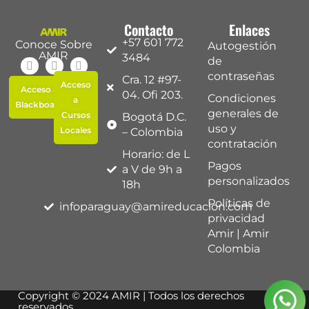
Contacto
Enlaces
+57 601 772
Conoce Sobre
Autogestión
AMIR
3484
de
contraseñas
Cra. 12 #97-
Acceso
Acceso a
04. Ofi 203.
Condiciones
a
Blackboard
generales de
Cursos
Bogotá D.C.
uso y
Locales
– Colombia
contratación
Horario: de L
Pagos
a V de 9h a
personalizados
18h
Políticas de
infoparaguay@amireducacion.com
privacidad
Amir | Amir
Colombia
Copyright © 2024 AMIR | Todos los derechos
reservados