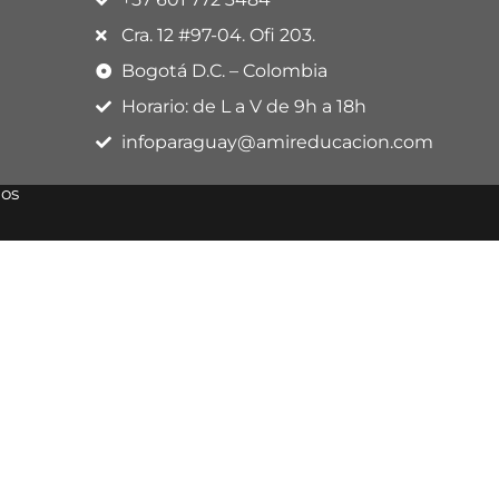
Cra. 12 #97-04. Ofi 203.
Bogotá D.C. – Colombia
Horario: de L a V de 9h a 18h
infoparaguay@amireducacion.com
dos