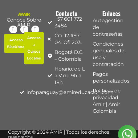
Contacto
Enlaces
+57 601 772
Conoce Sobre
Autogestión
AMIR
3484
de
contraseñas
Cra. 12 #97-
Acceso
Acceso a
04. Ofi 203.
Condiciones
a
Blackboard
generales de
Cursos
Bogotá D.C.
uso y
Locales
– Colombia
contratación
Horario: de L
Pagos
a V de 9h a
personalizados
18h
Políticas de
infoparaguay@amireducacion.com
privacidad
Amir | Amir
Colombia
Copyright © 2024 AMIR | Todos los derechos
reservados