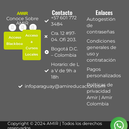
Contacto
Enlaces
+57 601 772
Conoce Sobre
Autogestión
AMIR
3484
de
contraseñas
Cra. 12 #97-
Acceso
Acceso a
04. Ofi 203.
Condiciones
a
Blackboard
generales de
Cursos
Bogotá D.C.
uso y
Locales
– Colombia
contratación
Horario: de L
Pagos
a V de 9h a
personalizados
18h
Políticas de
infoparaguay@amireducacion.com
privacidad
Amir | Amir
Colombia
Copyright © 2024 AMIR | Todos los derechos
reservados