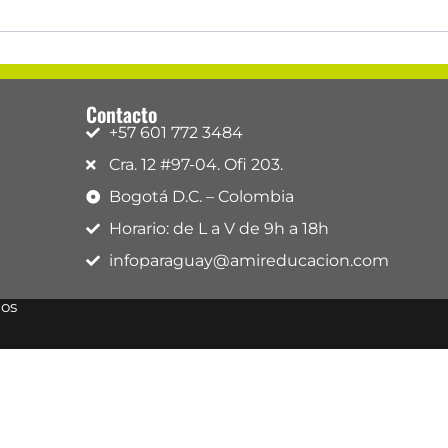
Contacto
+57 601 772 3484
Cra. 12 #97-04. Ofi 203.
Bogotá D.C. – Colombia
Horario: de L a V de 9h a 18h
infoparaguay@amireducacion.com
dos